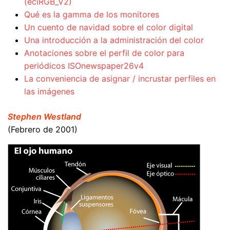
(eciRGB_V2)
Qué es la gamma de los monitores
Un cuento de navidad sobre el color digital
Una introducción a la administración del color
Anotaciones sobre el perfil de color para
periódicos ISOnewspaper26v4
La conveniencia de asignar / incrustar perfiles en
las imágenes
Stephen Westland
(Febrero de 2001)