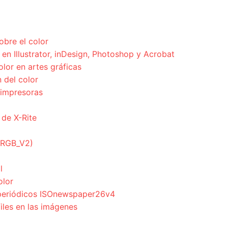
obre el color
en Illustrator, inDesign, Photoshop y Acrobat
olor en artes gráficas
 del color
 impresoras
 de X-Rite
ciRGB_V2)
l
olor
a periódicos ISOnewspaper26v4
files en las imágenes