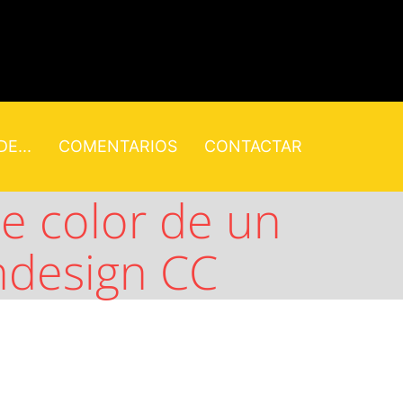
E...
COMENTARIOS
CONTACTAR
e color de un
ndesign CC