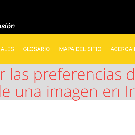
esión
UALES
GLOSARIO
MAPA DEL SITIO
ACERCA D
 las preferencias d
e una imagen en I