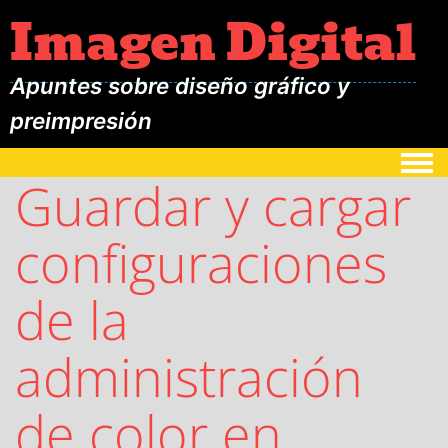
Imagen Digital
Apuntes sobre diseño gráfico y
preimpresión
Togg
Guardar y cargar
configuraciones
de la
administración
de color en