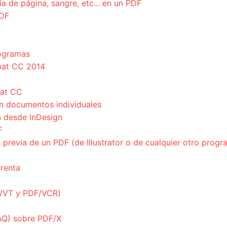
a de página, sangre, etc... en un PDF
PDF
ogramas
bat CC 2014
bat CC
n documentos individuales
s desde InDesign
F
revia de un PDF (de Illustrator o de cualquier otro progr
prenta
F/VT y PDF/VCR)
AQ) sobre PDF/X