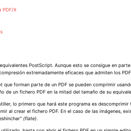
a PDF/X
es
uivalentes PostScript. Aunque esto se consigue en parte g
de compresión extremadamente eficaces que admiten los PDF
ipt que forman parte de un PDF se pueden comprimir usand
ño de un fichero PDF en la mitad del tamaño de su equivale
stiller, lo primero que hará este programa es descomprimir
imir al crear el fichero PDF. En el caso de las imágenes, e
deshinchar"
(flate)
.
ilizado, basta con abrir el fichero PDF en un simple edito