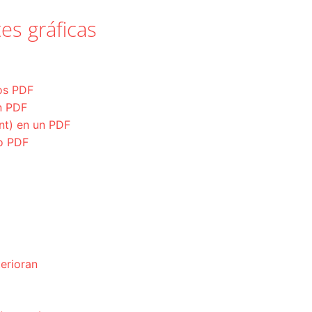
es gráficas
ros PDF
n PDF
ent) en un PDF
to PDF
erioran