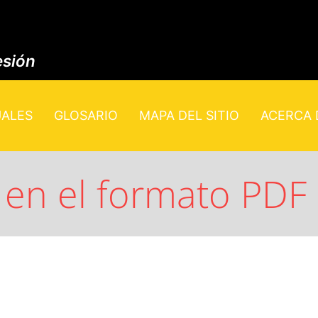
esión
UALES
GLOSARIO
MAPA DEL SITIO
ACERCA D
en el formato PDF