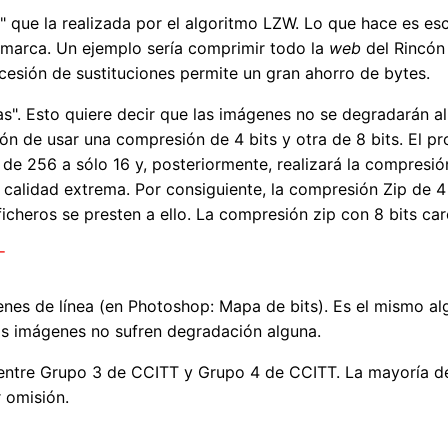
" que la realizada por el algoritmo LZW. Lo que hace es es
 marca. Un ejemplo sería comprimir todo la
web
del Rincón 
cesión de sustituciones permite un gran ahorro de bytes.
as". Esto quiere decir que las imágenes no se degradarán a
ión de usar una compresión de 4 bits y otra de 8 bits. El p
de 256 a sólo 16 y, posteriormente, realizará la compresión
calidad extrema. Por consiguiente, la compresión Zip de 4 
os ficheros se presten a ello. La compresión zip con 8 bits 
T
s de línea (en Photoshop: Mapa de bits). Es el mismo alg
las imágenes no sufren degradación alguna.
 entre Grupo 3 de CCITT y Grupo 4 de CCITT. La mayoría de
 omisión.