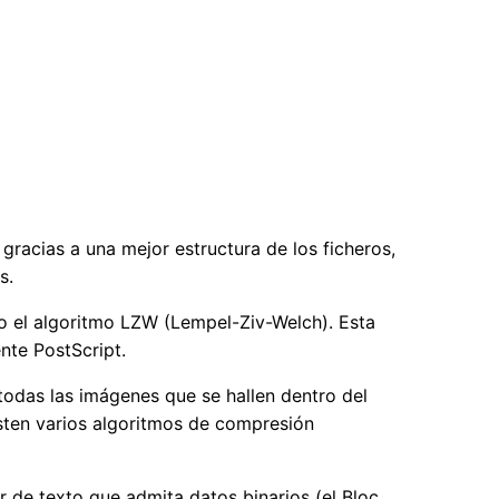
racias a una mejor estructura de los ficheros,
s.
o el algoritmo LZW (Lempel-Ziv-Welch). Esta
nte PostScript.
 todas las imágenes que se hallen dentro del
xisten varios algoritmos de compresión
r de texto que admita datos binarios (el Bloc