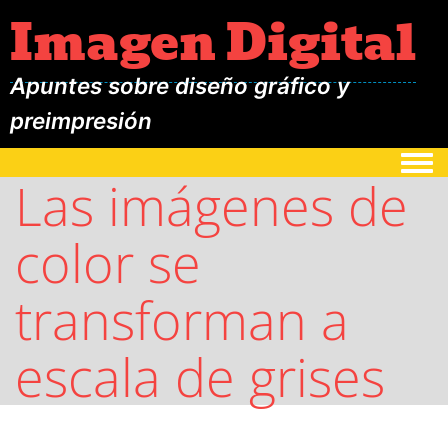
Imagen Digital
Apuntes sobre diseño gráfico y
preimpresión
Togg
Las imágenes de
color se
transforman a
escala de grises