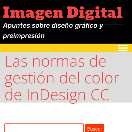
Imagen Digital
Apuntes sobre diseño gráfico y
preimpresión
Togg
Las normas de
gestión del color
de InDesign CC