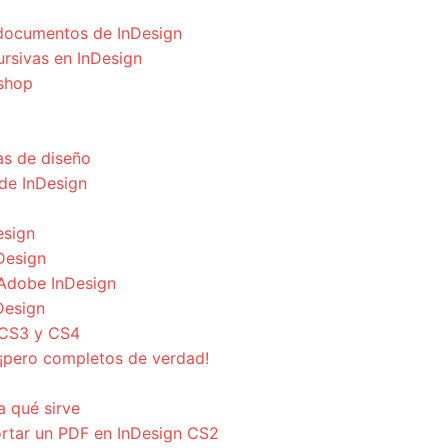
s documentos de InDesign
cursivas en InDesign
oshop
s de diseño
de InDesign
esign
nDesign
Adobe InDesign
Design
 CS3 y CS4
¡pero completos de verdad!
a qué sirve
ortar un PDF en InDesign CS2