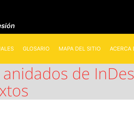
esión
UALES
GLOSARIO
MAPA DEL SITIO
ACERCA D
s anidados de InDe
extos