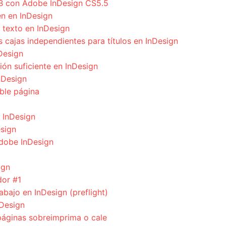
UB con Adobe InDesign CS5.5
n en InDesign
 texto en InDesign
cajas independientes para títulos en InDesign
Design
ión suficiente en InDesign
nDesign
ble página
n InDesign
esign
Adobe InDesign
ign
dor #1
bajo en InDesign (preflight)
nDesign
áginas sobreimprima o cale