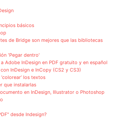
nDesign
ncipios básicos
hop
tes de Bridge son mejores que las bibliotecas
ión 'Pegar dentro'
a Adobe InDesign en PDF gratuito y en español
 con InDesign e InCopy (CS2 y CS3)
‘colorear’ los textos
r que instalarlas
cumento en InDesign, Illustrator o Photoshop
jo
PDF" desde Indesign?