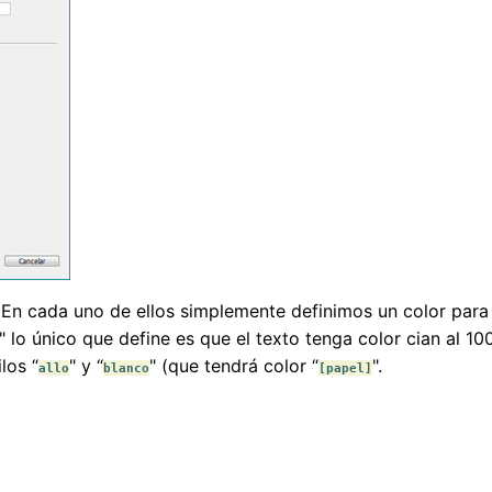
. En cada uno de ellos simplemente definimos un color para
" lo único que define es que el texto tenga color cian al 100
los “
" y “
" (que tendrá color “
".
allo
blanco
[papel]