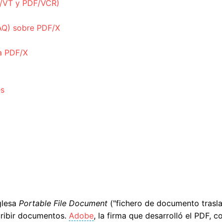
F/VT y PDF/VCR)
AQ) sobre PDF/X
a PDF/X
es
glesa
Portable File Document
("fichero de documento trasl
cribir documentos.
Adobe
, la firma que desarrolló el PDF, 