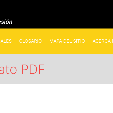
esión
UALES
GLOSARIO
MAPA DEL SITIO
ACERCA D
ato PDF