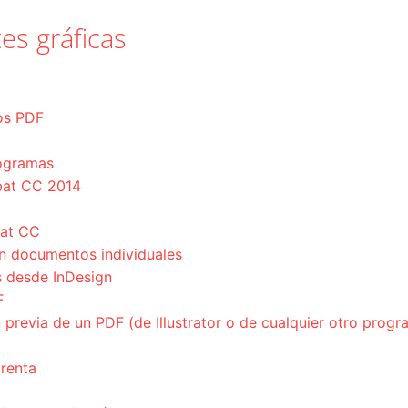
es gráficas
ros PDF
ogramas
bat CC 2014
bat CC
n documentos individuales
s desde InDesign
F
revia de un PDF (de Illustrator o de cualquier otro progr
prenta