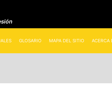
esión
UALES
GLOSARIO
MAPA DEL SITIO
ACERCA D