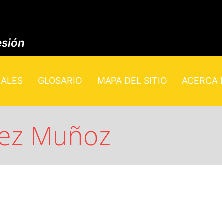
esión
UALES
GLOSARIO
MAPA DEL SITIO
ACERCA D
hez Muñoz