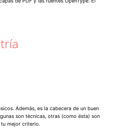
s capas de PDF y las fuentes OpenType. El
tría
ásicos. Además, es la cabecera de un buen
lgunas son técnicas, otras (como ésta) son
tu mejor criterio.