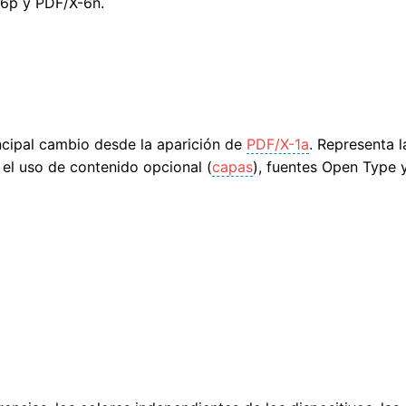
X-6p y PDF/X-6n.
ncipal cambio desde la aparición de
PDF/X-1a
. Representa 
 el uso de contenido opcional (
capas
), fuentes Open Type 