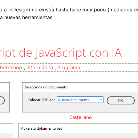
olo a InDesign) no existía hasta hace muy poco (mediados 
na nuevas herramientas
en Adobe InDesign
ipt de JavaScript con IA
hotoshop
,
Informática
,
Programa
.