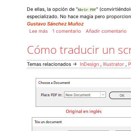
De ellas, la opción de "
" (convirtiénd
Abrir PDF
especializado. No hace magia pero proporcio
Gustavo Sánchez Muñoz
sobre Cómo colocar o abrir un PDF 
Lee más
1 comentario
Añadir comentario
Cómo traducir un scr
Temas relacionados →
InDesign
,
Illustrator
,
P