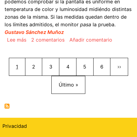
podemos comprobar si la pantalla es uniforme en
temperatura de color y luminosidad midiéndo distintas
zonas de la misma. Si las medidas quedan dentro de
los límites admitidos, el monitor
pasa
la prueba.
Gustavo Sánchez Muñoz
sobre Controlar la calidad de un monitor y de un
Lee más
2 comentarios
Añadir comentario
Paginación
Página actual
Página
Página
Página
Página
Página
Siguient
1
2
3
4
5
6
››
Última página
Último »
Privacidad