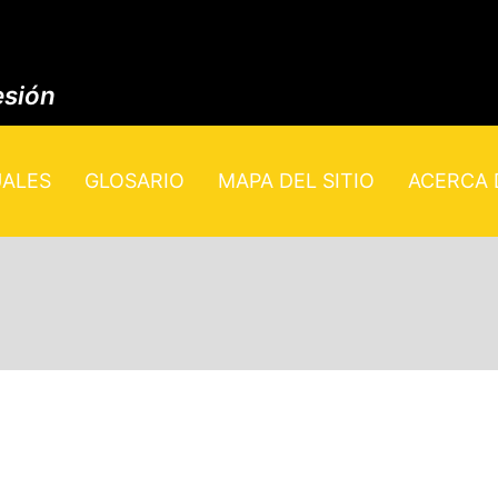
esión
UALES
GLOSARIO
MAPA DEL SITIO
ACERCA D