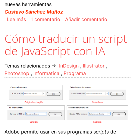
nuevas herramientas
Gustavo Sánchez Muñoz
sobre Cómo colocar o abrir un PDF en Adobe I
Lee más
1 comentario
Añadir comentario
Cómo traducir un script
de JavaScript con IA
Temas relacionados →
InDesign
,
Illustrator
,
Photoshop
,
Informática
,
Programa
.
Adobe permite usar en sus programas
scripts
de