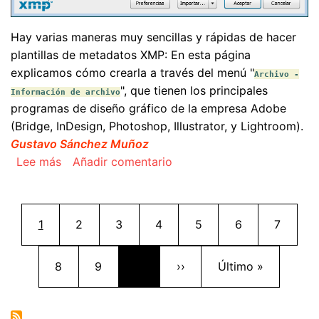
Hay varias maneras muy sencillas y rápidas de hacer
plantillas de metadatos XMP: En esta página
explicamos cómo crearla a través del menú "
Archivo -
", que tienen los principales
Información de archivo
programas de diseño gráfico de la empresa Adobe
(Bridge, InDesign, Photoshop, Illustrator, y Lightroom).
Gustavo Sánchez Muñoz
sobre Crear una plantilla de metadatos XMP con
Lee más
Añadir comentario
Paginación
Página actual
Página
Página
Página
Página
Página
Página
1
2
3
4
5
6
7
Página
Página
Siguiente página
Última página
8
9
…
››
Último »