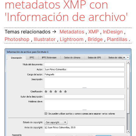
metadatos XMP con
'Información de archivo'
Temas relacionados →
Metadatos
,
XMP
,
InDesign
,
Photoshop
,
Illustrator
,
Lightroom
,
Bridge
,
Plantillas
.