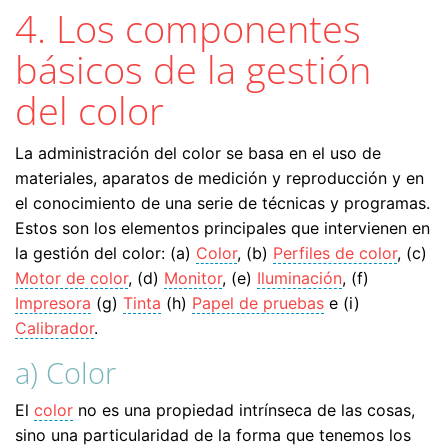
4. Los componentes
básicos de la gestión
del color
La administración del color se basa en el uso de
materiales, aparatos de medición y reproducción y en
el conocimiento de una serie de técnicas y programas.
Estos son los elementos principales que intervienen en
la gestión del color: (a)
Color
, (b)
Perfiles de color
, (c)
Motor de color
, (d)
Monitor
, (e)
Iluminación
, (f)
Impresora
(g)
Tinta
(h)
Papel de pruebas
e (i)
Calibrador
.
a) Color
El
color
no es una propiedad intrínseca de las cosas,
sino una particularidad de la forma que tenemos los