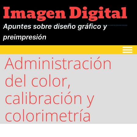
Imagen Digital
Apuntes sobre diseño gráfico y
preimpresión
Togg
Administración
del color,
calibración y
colorimetría