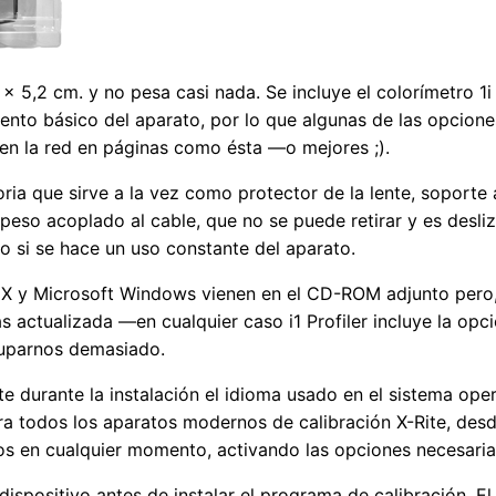
 × 5,2 cm. y no pesa casi nada. Se incluye el colorímetro
ento básico del aparato, por lo que algunas de las opcione
en la red en páginas como ésta —o mejores ;).
oria que sirve a la vez como protector de la lente, soporte 
peso acoplado al cable, que no se puede retirar y es desliz
o si se hace un uso constante del aparato.
S X y Microsoft Windows vienen en el CD-ROM adjunto pero,
ás actualizada —en cualquier caso i1 Profiler incluye la o
cuparnos demasiado.
e durante la instalación el idioma usado en el sistema ope
a todos los aparatos modernos de calibración X-Rite, desd
s en cualquier momento, activando las opciones necesaria
ispositivo antes de instalar el programa de calibración. E