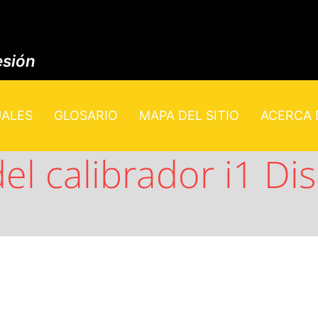
esión
UALES
GLOSARIO
MAPA DEL SITIO
ACERCA D
del calibrador i1 Di