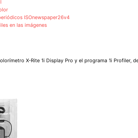
l
olor
a periódicos ISOnewspaper26v4
files en las imágenes
colorímetro X-Rite 1i Display Pro y el programa 1i Profiler