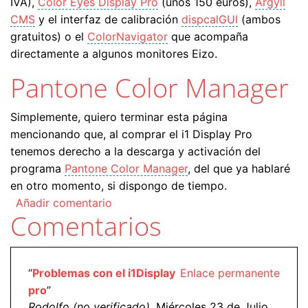
IVA),
Color Eyes Display Pro
(unos 150 euros),
Argyll
CMS
y el interfaz de calibración
dispcalGUI
(ambos
gratuitos) o el
ColorNavigator
que acompaña
directamente a algunos monitores Eizo.
Pantone Color Manager
Simplemente, quiero terminar esta página
mencionando que, al comprar el i1 Display Pro
tenemos derecho a la descarga y activación del
programa
Pantone Color Manager
, del que ya hablaré
en otro momento, si dispongo de tiempo.
Añadir comentario
Comentarios
“
Problemas con el i1Display
Enlace permanente
pro
”
Rodolfo (no verificado)
, Miércoles 23 de Julio,