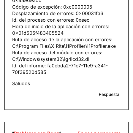
0x4a969adc
Código de excepción: 0xc0000005
Desplazamiento de errores: 0x00031fa6
Id. del proceso con errores: 0xeec
Hora de inicio de la aplicación con errores:
0x01d505f483405524
Ruta de acceso de la aplicación con errores:
C:\Program Files\X-Rite\i1Profiler\i1Profiler.exe
Ruta de acceso del módulo con errores:
C:\Windows\system32\ig4icd32.dll
Id. del informe: fa0ebda2-71e7-11e9-a341-
70f39520d585
Saludos
Respuesta