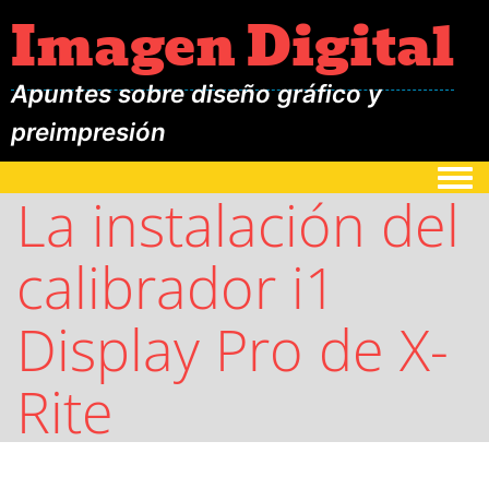
Imagen Digital
Apuntes sobre diseño gráfico y
preimpresión
Togg
La instalación del
calibrador i1
Display Pro de X-
Rite