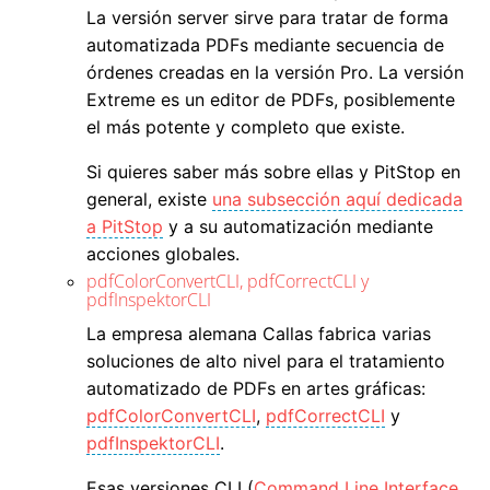
La versión server sirve para tratar de forma
automatizada PDFs mediante secuencia de
órdenes creadas en la versión Pro. La versión
Extreme es un editor de PDFs, posiblemente
el más potente y completo que existe.
Si quieres saber más sobre ellas y PitStop en
general, existe
una subsección aquí dedicada
a PitStop
y a su automatización mediante
acciones globales.
pdfColorConvertCLI, pdfCorrectCLI y
pdfInspektorCLI
La empresa alemana Callas fabrica varias
soluciones de alto nivel para el tratamiento
automatizado de PDFs en artes gráficas:
pdfColorConvertCLI
,
pdfCorrectCLI
y
pdfInspektorCLI
.
Esas versiones CLI (
Command Line Interface