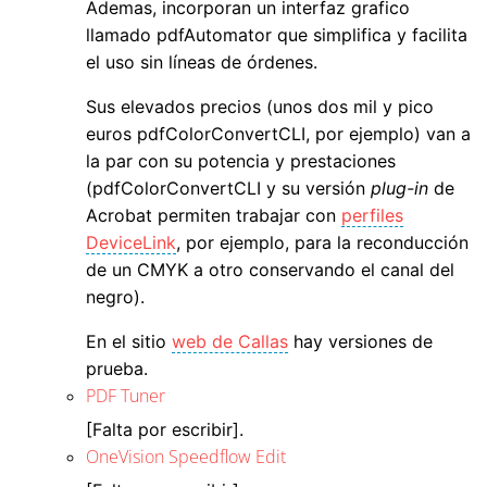
Ademas, incorporan un interfaz grafico
llamado pdfAutomator que simplifica y facilita
el uso sin líneas de órdenes.
Sus elevados precios (unos dos mil y pico
euros pdfColorConvertCLI, por ejemplo) van a
la par con su potencia y prestaciones
(pdfColorConvertCLI y su versión
plug-in
de
Acrobat permiten trabajar con
perfiles
DeviceLink
, por ejemplo, para la reconducción
de un CMYK a otro conservando el canal del
negro).
En el sitio
web de Callas
hay versiones de
prueba.
PDF Tuner
[Falta por escribir].
OneVision Speedflow Edit