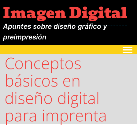
Imagen Digital
Apuntes sobre diseño gráfico y
preimpresión
Togg
Conceptos
básicos en
diseño digital
para imprenta