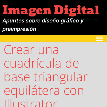
Imagen Digital
Apuntes sobre diseño gráfico y
preimpresión
Togg
Crear una
cuadrícula de
base triangular
equilátera con
Illustrator