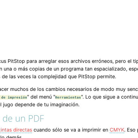
us PitStop para arreglar esos archivos erróneos, pero el t
r en una o más copias de un programa tan espacializado, es
 de las veces la complejidad que PitStop permite.
er muchos de los cambios necesarios de modo muy sencillo
" del menú "
". Lo que sigue a contin
 de impresión
Herramientas
el jugo depende de tu imaginación.
as de un PDF
tintas directas
cuando sólo se va a imprimir en
CMYK
. Eso
 lo demás.