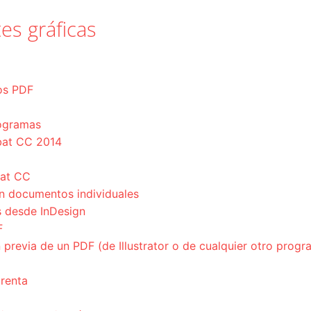
es gráficas
ros PDF
ogramas
bat CC 2014
bat CC
n documentos individuales
s desde InDesign
F
revia de un PDF (de Illustrator o de cualquier otro progr
prenta