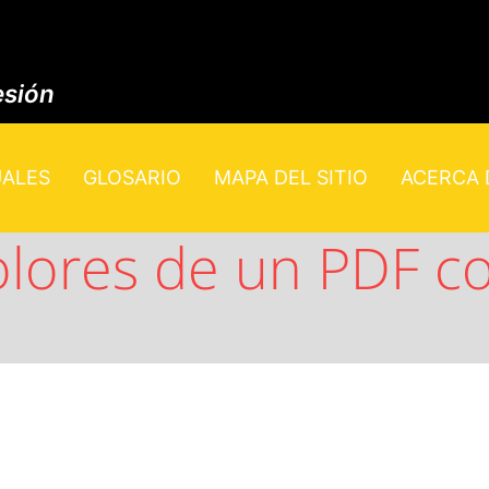
esión
UALES
GLOSARIO
MAPA DEL SITIO
ACERCA D
colores de un PDF c