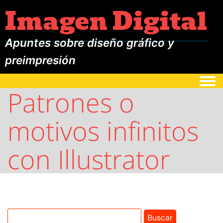
Imagen Digital
Apuntes sobre diseño gráfico y
preimpresión
Togg
Patrones o
motivos infinitos
con Illustrator