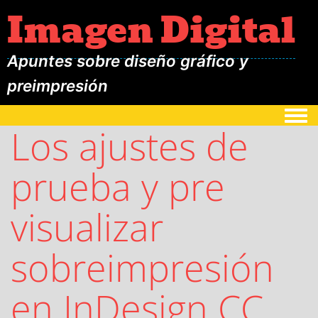
Imagen Digital
Apuntes sobre diseño gráfico y
preimpresión
Togg
Los ajustes de
prueba y pre
visualizar
sobreimpresión
en InDesign CC