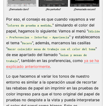
Por eso, el consejo es que cuando vayamos a ver
"
" simulando el color del
Colores de prueba a medida…
papel, hagamos lo siguiente: Vamos al menú "
Edición
" y establecemos
- Preferencias - Interfaz - Apariencia
el tema "
", además, marcamos las casillas
Oscuro
"
"
Hacer coincidir mesa de trabajo con el color del tema
de ese apartado del llamado "
Guías y mesas de
", también en las preferencias, como
ya se ha
trabajo
explicado anteriormente
.
Lo que hacemos al variar los tonos de nuestro
entorno es similar a la operación usual de recortar
las rebabas de papel sin imprimir en las pruebas de
color impreso para que el tono original del papel de
pruebas no despiste a la vista y pueda interpretarse
el color del papel como blanco. Esto es