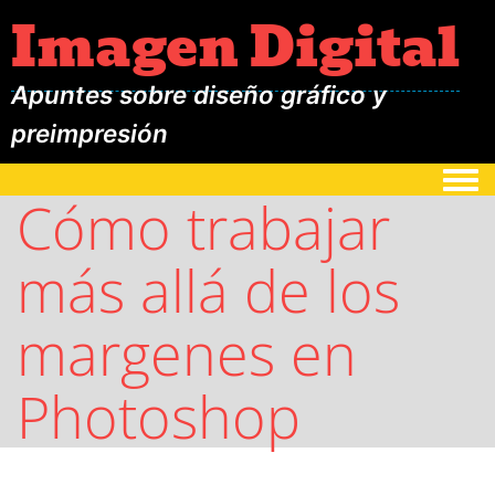
Imagen Digital
Apuntes sobre diseño gráfico y
preimpresión
Togg
Cómo trabajar
más allá de los
margenes en
Photoshop