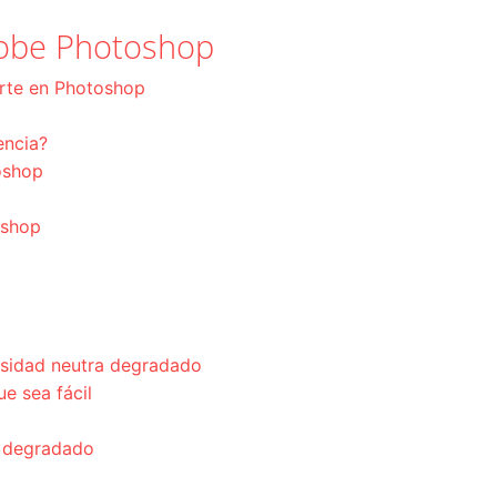
Adobe Photoshop
orte en Photoshop
encia?
oshop
oshop
nsidad neutra degradado
ue sea fácil
e degradado