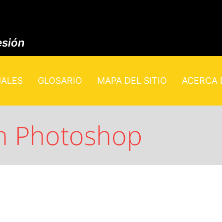
esión
UALES
GLOSARIO
MAPA DEL SITIO
ACERCA D
en Photoshop