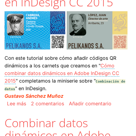
en InDesign CC 2015
Con este tutorial sobre cómo añadir códigos QR
dinámicos a los carnets que creamos en "
Cómo
combinar datos dinámicos en Adobe InDesign CC
2015
" completamos la miniserie sobre "
Combinación de
" en InDesign.
datos
Gustavo Sánchez Muñoz
sobre Añadir códigos QR dinámicos a una comb
Lee más
2 comentarios
Añadir comentario
Combinar datos
dinámicos en Adobe