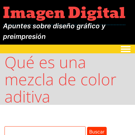
Imagen Digital
Apuntes sobre diseño gráfico y
preimpresión
Togg
Qué es una
mezcla de color
aditiva