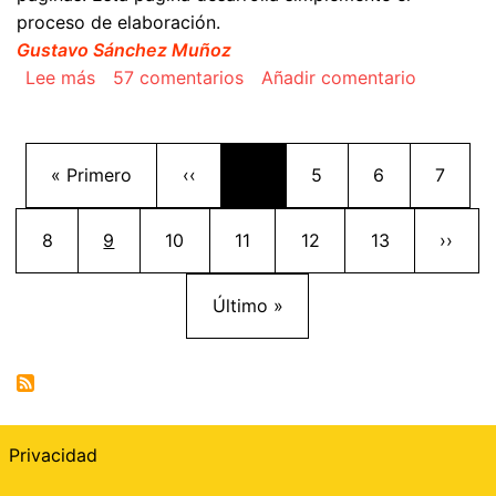
proceso de elaboración.
Gustavo Sánchez Muñoz
sobre Maquetar un libro de tipo novela o simila
Lee más
57 comentarios
Añadir comentario
Paginación
Primera página
Página anterior
Página
Página
Página
« Primero
‹‹
…
5
6
7
Página
Página actual
Página
Página
Página
Página
Siguie
8
9
10
11
12
13
››
Última página
Último »
Privacidad