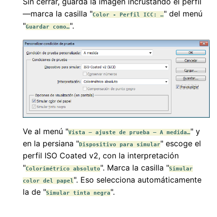
Sin cerrar, guarda la imagen incrustando el perfil
—marca la casilla "
" del menú
Color - Perfil ICC: …
"
".
Guardar como…
Ve al menú "
" y
Vista – ajuste de prueba – A medida…
en la persiana "
" escoge el
Dispositivo para simular
perfil ISO Coated v2, con la interpretación
"
". Marca la casilla "
Colorimétrico absoluto
Simular
". Eso selecciona automáticamente
color del papel
la de "
".
Simular tinta negra