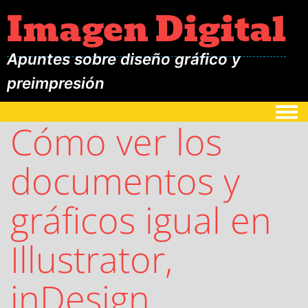
Imagen Digital
Apuntes sobre diseño gráfico y
preimpresión
Togg
Cómo ver los
documentos y
gráficos igual en
Illustrator,
inDesign,