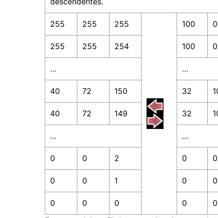
descendentes.
255
255
255
100
0
255
255
254
100
0
…
…
40
72
150
32
1
40
72
149
32
1
…
…
0
0
2
0
0
0
0
1
0
0
0
0
0
0
0