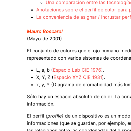
Una comparación entre las tecnología
Anotaciones sobre el perfil de color par
La conveniencia de asignar / incrustar per
Mauro Boscarol
(Mayo de 2001)
El conjunto de colores que el ojo humano med
representado con varios sistemas de coordenad
L, a, b (
Espacio Lab CIE 1976
).
X, Y, Z (
Espacio XYZ CIE 1931
).
x, y, Y (Diagrama de cromaticidad más lum
Sólo hay un espacio absoluto de color. La co
información.
El perfil
(profile)
de un dispositivo es un modo
informaciones (que se guardan, por ejemplo, en
las relaciones entre las coordenadas del dispo