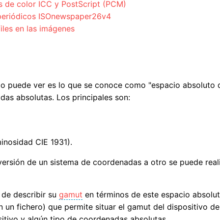
s de color ICC y PostScript (PCM)
a periódicos ISOnewspaper26v4
files en las imágenes
io puede ver es lo que se conoce como "espacio absoluto 
as absolutas. Los principales son:
inosidad CIE 1931).
nversión de un sistema de coordenadas a otro se puede rea
 de describir su
gamut
en términos de este espacio absolut
 un fichero) que permite situar el gamut del dispositivo d
sitivo y algún tipo de coordenadas absolutas.