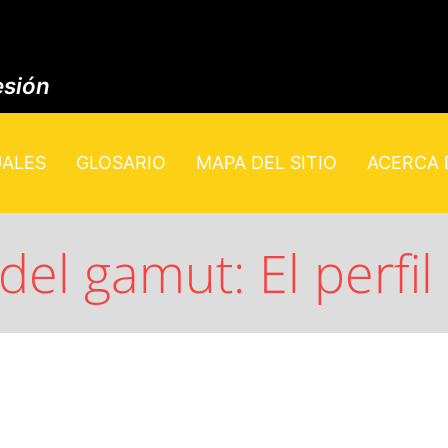
esión
UALES
GLOSARIO
MAPA DEL SITIO
ACERCA D
del gamut: El perfil