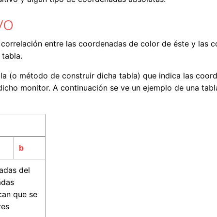
vo
 correlación entre las coordenadas de color de éste y las 
tabla.
abla (o método de construir dicha tabla) que indica las co
cho monitor. A continuación se ve un ejemplo de una tabla 
b
adas del
adas
can que se
res