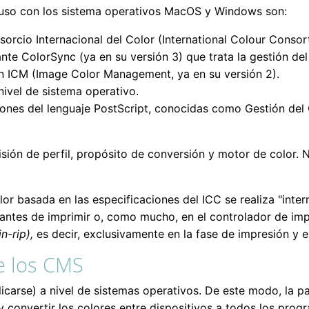
 uso con los sistema operativos MacOS y Windows son:
orcio Internacional del Color (International Colour Consor
te ColorSync (ya en su versión 3) que trata la gestión del 
 ICM (Image Color Management, ya en su versión 2).
vel de sistema operativo.
siones del lenguaje PostScript, conocidas como Gestión del
isión de perfil, propósito de conversión y motor de color.
lor basada en las especificaciones del ICC se realiza "int
antes de imprimir o, como mucho, en el controlador de impre
in-rip),
es decir, exclusivamente en la fase de impresión y en
de los CMS
icarse) a nivel de sistemas operativos. De este modo, la p
convertir los colores entre dispositivos a todos los prog