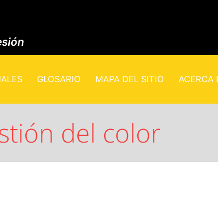
esión
UALES
GLOSARIO
MAPA DEL SITIO
ACERCA D
tión del color