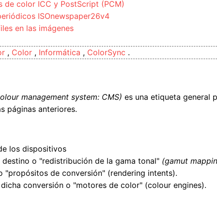
s de color ICC y PostScript (PCM)
a periódicos ISOnewspaper26v4
files en las imágenes
or
,
Color
,
Informática
,
ColorSync
.
colour management system: CMS)
es una etiqueta general p
s páginas anteriores.
de los dispositivos
 destino o "redistribución de la gama tonal"
(gamut mappin
o "propósitos de conversión" (rendering intents).
icha conversión o "motores de color" (colour engines).