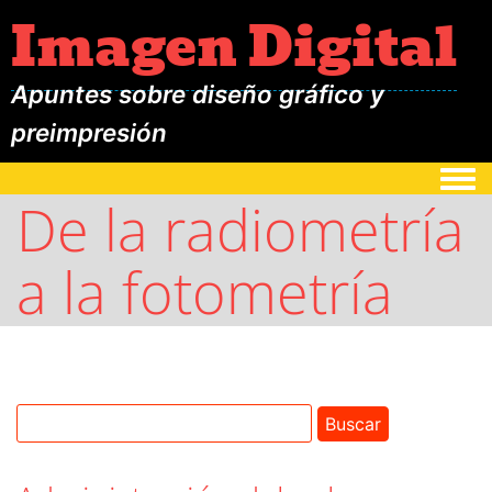
Imagen Digital
Apuntes sobre diseño gráfico y
preimpresión
Togg
De la radiometría
a la fotometría