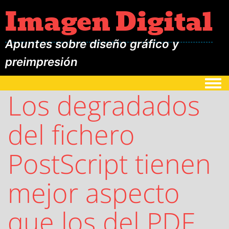
Imagen Digital
Apuntes sobre diseño gráfico y
preimpresión
Togg
Los degradados
del fichero
PostScript tienen
mejor aspecto
que los del PDF