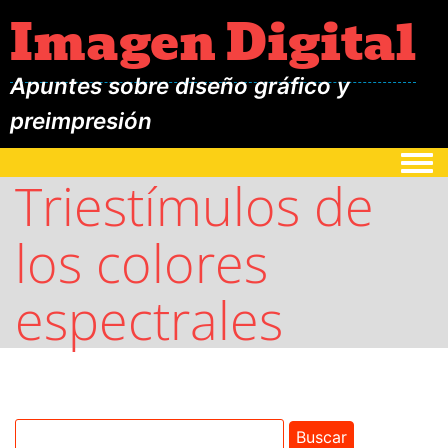
Imagen Digital
Apuntes sobre diseño gráfico y
preimpresión
Togg
Triestímulos de
los colores
espectrales