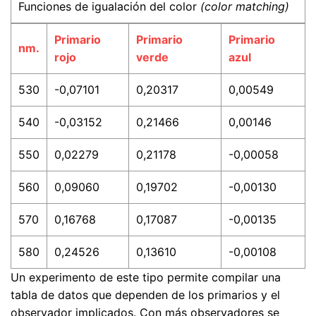
Funciones de igualación del color
(color matching)
Primario
Primario
Primario
nm.
rojo
verde
azul
530
-0,07101
0,20317
0,00549
540
-0,03152
0,21466
0,00146
550
0,02279
0,21178
-0,00058
560
0,09060
0,19702
-0,00130
570
0,16768
0,17087
-0,00135
580
0,24526
0,13610
-0,00108
Un experimento de este tipo permite compilar una
tabla de datos que dependen de los primarios y el
observador implicados. Con más observadores se