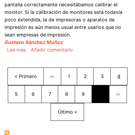
pantalla correctamente necesitábamos calibrar el
monitor. Si la calibración de monitores está todavía
poco extendida, la de impresoras o aparatos de
impresión es aún menos usual entre usarios que no
sean empresas de impresión.
Gustavo Sánchez Muñoz
sobre Imprimir con InDesign CC y la gestión del
Lee más
Añadir comentario
Paginación
Primera página
Página anterior
Página
Página
Página
Página 
« Primero
‹‹
1
2
3
4
Página
Página
Página
Página
Página
Siguient
5
6
7
8
9
…
››
Última página
Último »