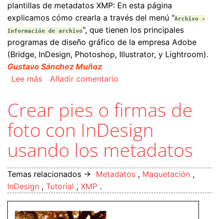
plantillas de metadatos XMP: En esta página
explicamos cómo crearla a través del menú "
Archivo -
", que tienen los principales
Información de archivo
programas de diseño gráfico de la empresa Adobe
(Bridge, InDesign, Photoshop, Illustrator, y Lightroom).
Gustavo Sánchez Muñoz
sobre Crear una plantilla de metadatos XMP con
Lee más
Añadir comentario
Crear pies o firmas de
foto con InDesign
usando los metadatos
Temas relacionados →
Metadatos
,
Maquetación
,
InDesign
,
Tutorial
,
XMP
.