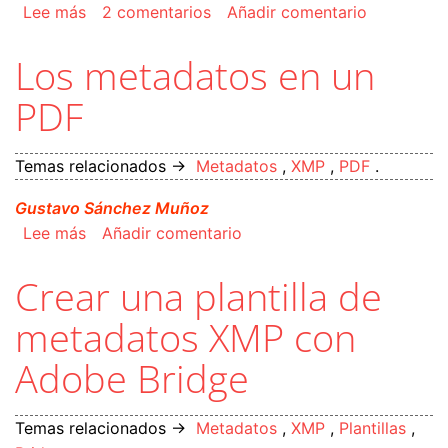
sobre PDF y datos variables (los estándares P
Lee más
2 comentarios
Añadir comentario
Los metadatos en un
PDF
Temas relacionados →
Metadatos
,
XMP
,
PDF
.
Gustavo Sánchez Muñoz
sobre Los metadatos en un PDF
Lee más
Añadir comentario
Crear una plantilla de
metadatos XMP con
Adobe Bridge
Temas relacionados →
Metadatos
,
XMP
,
Plantillas
,