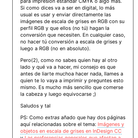
para impresión estándar CMYK o algo más.
Si como dices va a ser en digital, lo más
usual es usar y enviar directamente las
imágenes de escala de grises en RGB con su
perfil RGB y que ellos (no tú) hagan la
conversión que necesiten. En cualquier caso,
no hacer tú conversión a escala de grises y
luego a RGB (no en absoluto).
Pero(2), como no sabes quien hay al otro
lado y qué va a hacer, mi consejo es que
antes de liarte muchoa hacer nada, llames a
quien te lo vaya a imprimir y preguntes esto
mismo. Es mucho más sencillo que comerse
la cabeza y luego equivocarse ;)
Saludos y tal
PS: Como
extras
añado que hay dos páginas
aquí relacionadas sobre el tema:
Imágenes y
objetos en escala de grises en InDesign CC
y
Las preferencias generales que afectan a