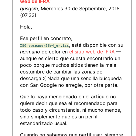
web de IFRA
”
gusgsm
, Miércoles 30 de Septiembre, 2015
(07:33)
Hola,
Ese perfil en concreto,
, está disponible con su
ISOnewspaper26v4_gr.icc
hermano
de color en
el sitio web de IFRA
—
aunque es cierto que cuesta encontrarlo un
poco porque muchos sitios tienen la mala
costumbre de cambiar las zonas de
descarga :( Nada que una sencilla búsqueda
con San Google no arregle, por otra parte.
Que lo haya mencionado en el artículo no
quiere decir que sea el recomendado para
todo caso y circunstancia, ni mucho menos,
sino simplemente que es un perfil
estandarizado usual.
Cuando no sabemos que perfil usar, siempre