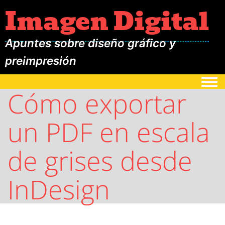
Imagen Digital
Apuntes sobre diseño gráfico y
preimpresión
Togg
Cómo exportar
un PDF en escala
de grises desde
InDesign