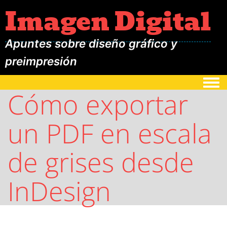
Imagen Digital
Apuntes sobre diseño gráfico y
preimpresión
Togg
Cómo exportar
un PDF en escala
de grises desde
InDesign