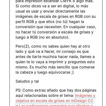
para impresión estándar CMYK o algo más.
Si como dices va a ser en digital, lo más
usual es usar y enviar directamente las
imágenes de escala de grises en RGB con su
perfil RGB y que ellos (no tú) hagan la
conversión que necesiten. En cualquier caso,
no hacer tú conversión a escala de grises y
luego a RGB (no en absoluto).
Pero(2), como no sabes quien hay al otro
lado y qué va a hacer, mi consejo es que
antes de liarte muchoa hacer nada, llames a
quien te lo vaya a imprimir y preguntes esto
mismo. Es mucho más sencillo que comerse
la cabeza y luego equivocarse ;)
Saludos y tal
PS: Como
extras
añado que hay dos páginas
aquí relacionadas sobre el tema:
Imágenes y
objetos en escala de grises en InDesign CC
y
Las preferencias generales que afectan a