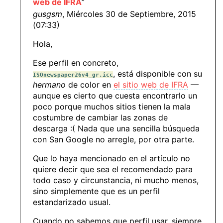
web de IFRA
”
gusgsm
, Miércoles 30 de Septiembre, 2015
(07:33)
Hola,
Ese perfil en concreto,
, está disponible con su
ISOnewspaper26v4_gr.icc
hermano
de color en
el sitio web de IFRA
—
aunque es cierto que cuesta encontrarlo un
poco porque muchos sitios tienen la mala
costumbre de cambiar las zonas de
descarga :( Nada que una sencilla búsqueda
con San Google no arregle, por otra parte.
Que lo haya mencionado en el artículo no
quiere decir que sea el recomendado para
todo caso y circunstancia, ni mucho menos,
sino simplemente que es un perfil
estandarizado usual.
Cuando no sabemos que perfil usar, siempre