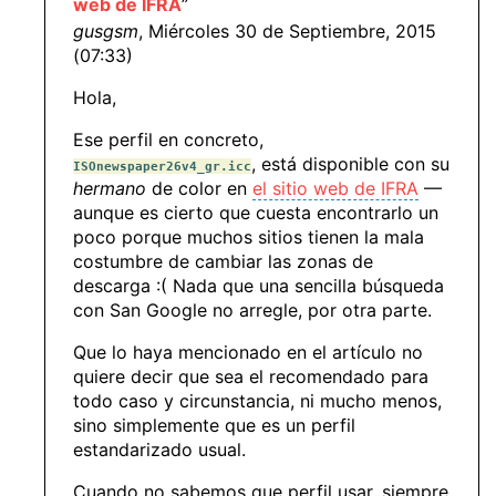
web de IFRA
”
gusgsm
, Miércoles 30 de Septiembre, 2015
(07:33)
Hola,
Ese perfil en concreto,
, está disponible con su
ISOnewspaper26v4_gr.icc
hermano
de color en
el sitio web de IFRA
—
aunque es cierto que cuesta encontrarlo un
poco porque muchos sitios tienen la mala
costumbre de cambiar las zonas de
descarga :( Nada que una sencilla búsqueda
con San Google no arregle, por otra parte.
Que lo haya mencionado en el artículo no
quiere decir que sea el recomendado para
todo caso y circunstancia, ni mucho menos,
sino simplemente que es un perfil
estandarizado usual.
Cuando no sabemos que perfil usar, siempre