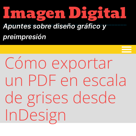
Imagen Digital
Apuntes sobre diseño gráfico y
preimpresión
Togg
Cómo exportar
un PDF en escala
de grises desde
InDesign