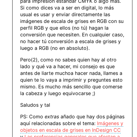
para impresión estándar CMYK o algo más.
Si como dices va a ser en digital, lo más
usual es usar y enviar directamente las
imágenes de escala de grises en RGB con su
perfil RGB y que ellos (no tú) hagan la
conversión que necesiten. En cualquier caso,
no hacer tú conversión a escala de grises y
luego a RGB (no en absoluto).
Pero(2), como no sabes quien hay al otro
lado y qué va a hacer, mi consejo es que
antes de liarte muchoa hacer nada, llames a
quien te lo vaya a imprimir y preguntes esto
mismo. Es mucho más sencillo que comerse
la cabeza y luego equivocarse ;)
Saludos y tal
PS: Como
extras
añado que hay dos páginas
aquí relacionadas sobre el tema:
Imágenes y
objetos en escala de grises en InDesign CC
y
Las preferencias generales que afectan a