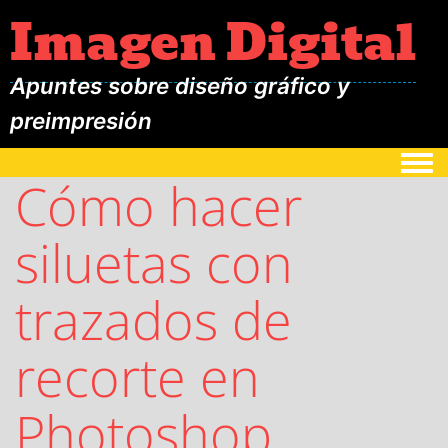
Imagen Digital
Apuntes sobre diseño gráfico y
preimpresión
Togg
Cómo hacer
siluetas con
trazados de
recorte en
Photoshop