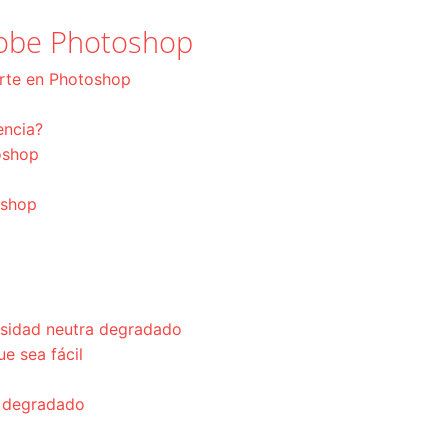
Adobe Photoshop
orte en Photoshop
encia?
oshop
oshop
nsidad neutra degradado
ue sea fácil
e degradado