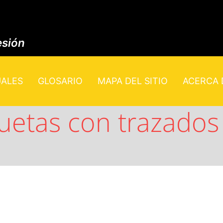
esión
UALES
GLOSARIO
MAPA DEL SITIO
ACERCA D
uetas con trazados