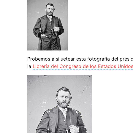
Probemos a siluetear esta fotografía del presid
la
Librería del Congreso de los Estados Unido