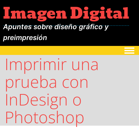
Imagen Digital
Apuntes sobre diseño gráfico y
preimpresión
Togg
Imprimir una
prueba con
InDesign o
Photoshop