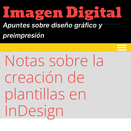
Imagen Digital
Apuntes sobre diseño gráfico y
preimpresión
Togg
Notas sobre la
creación de
plantillas en
InDesign