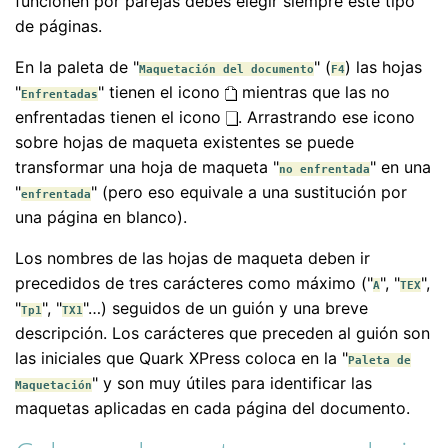
funcionen por parejas debes elegir siempre este tipo
de páginas.
En la paleta de "
" (
) las hojas
Maquetación del documento
F4
"
" tienen el icono
mientras que las no
Enfrentadas
enfrentadas tienen el icono
. Arrastrando ese icono
sobre hojas de maqueta existentes se puede
transformar una hoja de maqueta "
" en una
no enfrentada
"
" (pero eso equivale a una sustitución por
enfrentada
una página en blanco).
Los nombres de las hojas de maqueta deben ir
precedidos de tres carácteres como máximo ("
", "
",
A
TEX
"
", "
"…) seguidos de un guión y una breve
Tp1
TX1
descripción. Los carácteres que preceden al guión son
las iniciales que Quark XPress coloca en la "
Paleta de
" y son muy útiles para identificar las
Maquetación
maquetas aplicadas en cada página del documento.