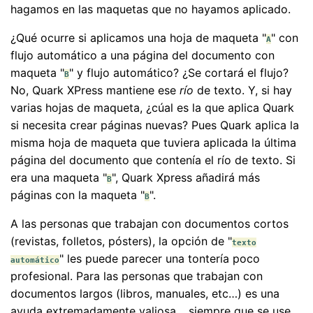
hagamos en las maquetas que no hayamos aplicado.
¿Qué ocurre si aplicamos una hoja de maqueta "
" con
A
flujo automático a una página del documento con
maqueta "
" y flujo automático? ¿Se cortará el flujo?
B
No, Quark XPress mantiene ese
río
de texto. Y, si hay
varias hojas de maqueta, ¿cúal es la que aplica Quark
si necesita crear páginas nuevas? Pues Quark aplica la
misma hoja de maqueta que tuviera aplicada la última
página del documento que contenía el río de texto. Si
era una maqueta "
", Quark Xpress añadirá más
B
páginas con la maqueta "
".
B
A las personas que trabajan con documentos cortos
(revistas, folletos, pósters), la opción de "
texto
" les puede parecer una tontería poco
automático
profesional. Para las personas que trabajan con
documentos largos (libros, manuales, etc…) es una
ayuda extremadamente valiosa… siempre que se use