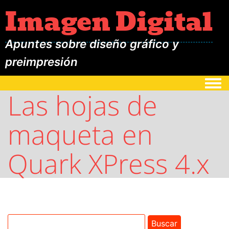
Imagen Digital
Apuntes sobre diseño gráfico y
preimpresión
Togg
Las hojas de
maqueta en
Quark XPress 4.x