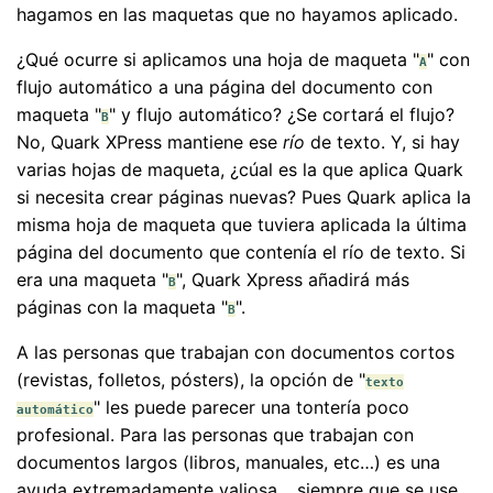
hagamos en las maquetas que no hayamos aplicado.
¿Qué ocurre si aplicamos una hoja de maqueta "
" con
A
flujo automático a una página del documento con
maqueta "
" y flujo automático? ¿Se cortará el flujo?
B
No, Quark XPress mantiene ese
río
de texto. Y, si hay
varias hojas de maqueta, ¿cúal es la que aplica Quark
si necesita crear páginas nuevas? Pues Quark aplica la
misma hoja de maqueta que tuviera aplicada la última
página del documento que contenía el río de texto. Si
era una maqueta "
", Quark Xpress añadirá más
B
páginas con la maqueta "
".
B
A las personas que trabajan con documentos cortos
(revistas, folletos, pósters), la opción de "
texto
" les puede parecer una tontería poco
automático
profesional. Para las personas que trabajan con
documentos largos (libros, manuales, etc…) es una
ayuda extremadamente valiosa… siempre que se use