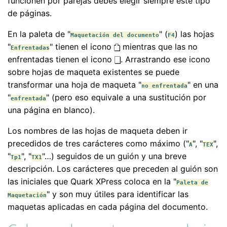
funcionen por parejas debes elegir siempre este tipo
de páginas.
En la paleta de "
" (
) las hojas
Maquetación del documento
F4
"
" tienen el icono
mientras que las no
Enfrentadas
enfrentadas tienen el icono
. Arrastrando ese icono
sobre hojas de maqueta existentes se puede
transformar una hoja de maqueta "
" en una
no enfrentada
"
" (pero eso equivale a una sustitución por
enfrentada
una página en blanco).
Los nombres de las hojas de maqueta deben ir
precedidos de tres carácteres como máximo ("
", "
",
A
TEX
"
", "
"…) seguidos de un guión y una breve
Tp1
TX1
descripción. Los carácteres que preceden al guión son
las iniciales que Quark XPress coloca en la "
Paleta de
" y son muy útiles para identificar las
Maquetación
maquetas aplicadas en cada página del documento.