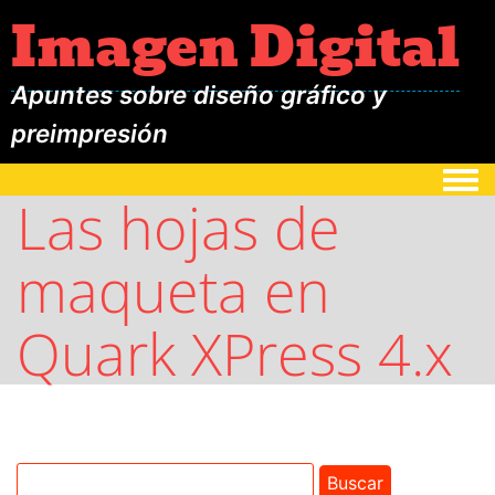
Imagen Digital
Apuntes sobre diseño gráfico y
preimpresión
Togg
Las hojas de
maqueta en
Quark XPress 4.x