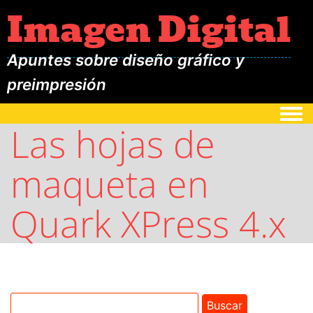
Imagen Digital
Apuntes sobre diseño gráfico y
preimpresión
Togg
Las hojas de
maqueta en
Quark XPress 4.x