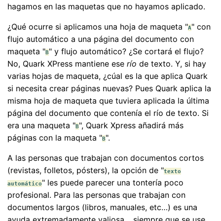
hagamos en las maquetas que no hayamos aplicado.
¿Qué ocurre si aplicamos una hoja de maqueta "
" con
A
flujo automático a una página del documento con
maqueta "
" y flujo automático? ¿Se cortará el flujo?
B
No, Quark XPress mantiene ese
río
de texto. Y, si hay
varias hojas de maqueta, ¿cúal es la que aplica Quark
si necesita crear páginas nuevas? Pues Quark aplica la
misma hoja de maqueta que tuviera aplicada la última
página del documento que contenía el río de texto. Si
era una maqueta "
", Quark Xpress añadirá más
B
páginas con la maqueta "
".
B
A las personas que trabajan con documentos cortos
(revistas, folletos, pósters), la opción de "
texto
" les puede parecer una tontería poco
automático
profesional. Para las personas que trabajan con
documentos largos (libros, manuales, etc…) es una
ayuda extremadamente valiosa… siempre que se use