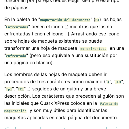
funcionen por parejas debes elegir siempre este tipo
de páginas.
En la paleta de "
" (
) las hojas
Maquetación del documento
F4
"
" tienen el icono
mientras que las no
Enfrentadas
enfrentadas tienen el icono
. Arrastrando ese icono
sobre hojas de maqueta existentes se puede
transformar una hoja de maqueta "
" en una
no enfrentada
"
" (pero eso equivale a una sustitución por
enfrentada
una página en blanco).
Los nombres de las hojas de maqueta deben ir
precedidos de tres carácteres como máximo ("
", "
",
A
TEX
"
", "
"…) seguidos de un guión y una breve
Tp1
TX1
descripción. Los carácteres que preceden al guión son
las iniciales que Quark XPress coloca en la "
Paleta de
" y son muy útiles para identificar las
Maquetación
maquetas aplicadas en cada página del documento.